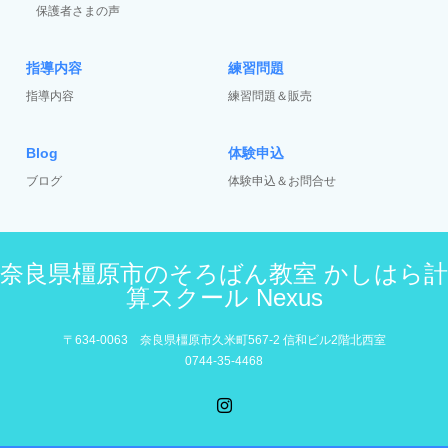
保護者さまの声
指導内容
練習問題
指導内容
練習問題＆販売
Blog
体験申込
ブログ
体験申込＆お問合せ
奈良県橿原市のそろばん教室 かしはら計
算スクール Nexus
〒634-0063 奈良県橿原市久米町567-2 信和ビル2階北西室
0744-35-4468
Instagram