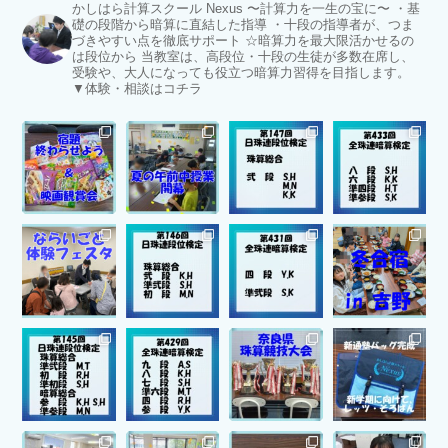
かしはら計算スクール Nexus
〜計算力を一生の宝に〜
・基
礎の段階から暗算に直結した指導
・十段の指導者が、つま
づきやすい点を徹底サポート
☆暗算力を最大限活かせるの
は段位から
当教室は、高段位・十段の生徒が多数在席し、
受験や、大人になっても役立つ暗算力習得を目指します。
▼体験・相談はコチラ