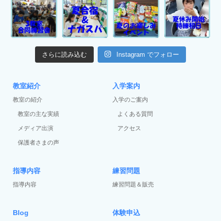
さらに読み込む
Instagram でフォロー
教室紹介
入学案内
教室の紹介
入学のご案内
教室の主な実績
よくある質問
メディア出演
アクセス
保護者さまの声
指導内容
練習問題
指導内容
練習問題＆販売
Blog
体験申込